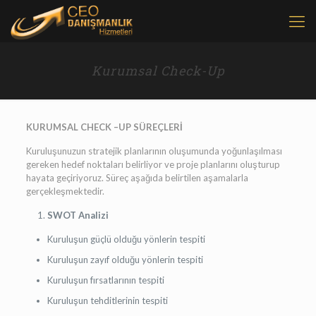
Kurumsal Check-Up
KURUMSAL CHECK –UP SÜREÇLERİ
Kuruluşunuzun stratejik planlarının oluşumunda yoğunlaşılması
gereken hedef noktaları belirliyor ve proje planlarını oluşturup
hayata geçiriyoruz. Süreç aşağıda belirtilen aşamalarla
gerçekleşmektedir.
SWOT Analizi
Kuruluşun güçlü olduğu yönlerin tespiti
Kuruluşun zayıf olduğu yönlerin tespiti
Kuruluşun fırsatlarının tespiti
Kuruluşun tehditlerinin tespiti